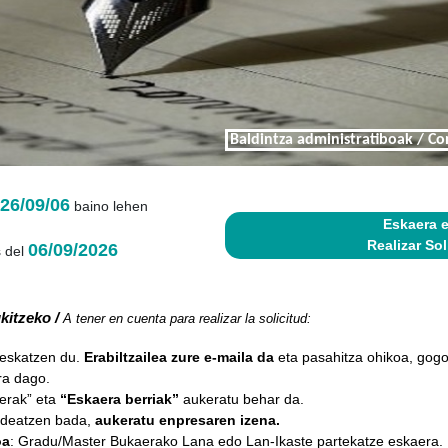
Baldintza administratiboak / Co
26/09/06
baino lehen
Eskaera 
Realizar Sol
06/09/2026
 del
kitzeko /
A tener en cuenta para realizar la solicitud:
 eskatzen du.
Erabiltzailea zure e-maila da
eta pasahitza ohikoa, gog
ra dago.
erak” eta
“Eskaera berriak”
aukeratu behar da.
udeatzen bada,
aukeratu enpresaren izena.
oa
: Gradu/Master Bukaerako Lana edo Lan-Ikaste partekatze eskaera.