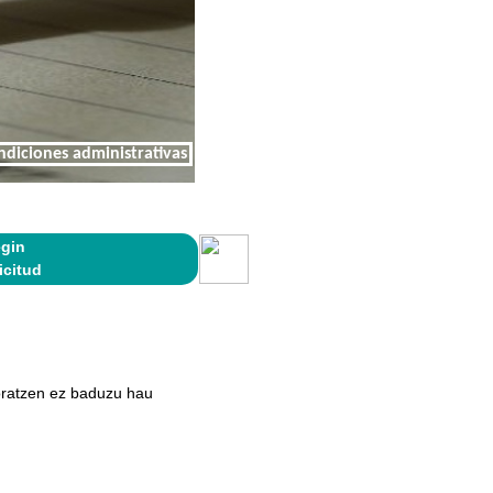
ndiciones administrativas
egin
icitud
oratzen ez baduzu hau