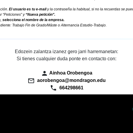
ación.
El usuario es tu e-mail
y la contraseña la habitual, si no la recuerdas se pue
r “Peticiones” y
“Nueva petición”.
a,
selecciona el nombre de la empresa.
iente: Trabajo Fin de Grado/Máste o Alternancia Estudio-Trabajo.
Edozein zalantza izanez gero jarri harremanetan:
Si tienes cualquier duda ponte en contacto con:
person
Ainhoa Orobengoa
mail_outline
aorobengoa@mondragon.edu
phone
664298661